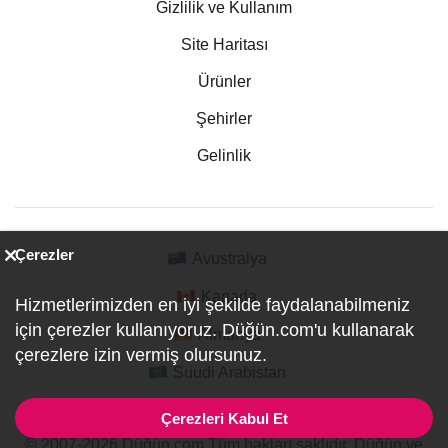
Gizlilik ve Kullanım
Site Haritası
Ürünler
Şehirler
Gelinlik
Çerezler
Avustralya
Kanada
Hizmetlerimizden en iyi şekilde faydalanabilmeniz
için çerezler kullanıyoruz. Düğün.com'u kullanarak
Almanya
çerezlere izin vermiş olursunuz.
Suudi Arabistan
Çerezleri Kabul Et
© 2007-2026 Düğün.com Tüm hakları saklıdır. Düğün ve