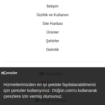
İletişim
Gizlilik ve Kullanım
Site Haritası
Ürünler
Şehirler
Gelinlik
Çerezler
Avustralya
Kanada
Hizmetlerimizden en iyi şekilde faydalanabilmeniz
için çerezler kullanıyoruz. Düğün.com'u kullanarak
Almanya
çerezlere izin vermiş olursunuz.
Suudi Arabistan