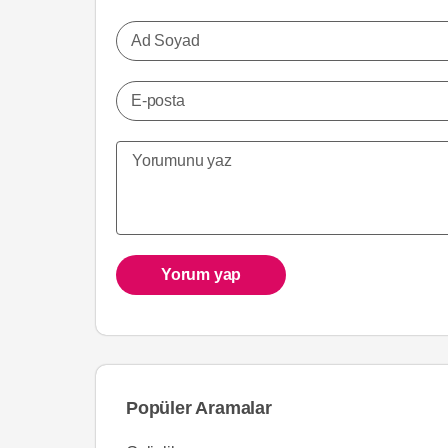
Ad Soyad
E-posta
Yorum yap
Popüler Aramalar