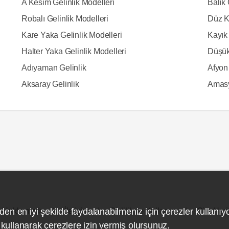
A Kesim Gelinlik Modelleri
Balık 
Robalı Gelinlik Modelleri
Düz K
Kare Yaka Gelinlik Modelleri
Kayık 
Halter Yaka Gelinlik Modelleri
Düşük
Adıyaman Gelinlik
Afyon 
Aksaray Gelinlik
Amasy
Hakkımızda
İletişim
Gizlilik ve Kullanım
Site Hari
den en iyi şekilde faydalanabilmeniz için çerezler kullanıy
ullanarak çerezlere izin vermiş olursunuz.