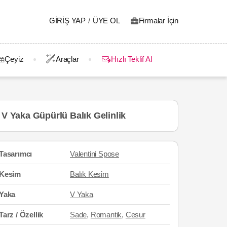
GIRIŞ YAP
/
ÜYE OL
Firmalar İçin
Çeyiz
Araçlar
Hızlı Teklif Al
V Yaka Güpürlü Balık Gelinlik
Tasarımcı
Valentini Spose
Kesim
Balık Kesim
Yaka
V Yaka
Tarz / Özellik
Sade
,
Romantik
,
Cesur