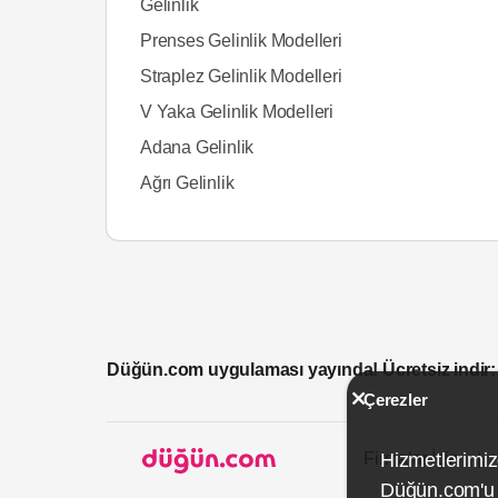
Gelinlik
Prenses Gelinlik Modelleri
Straplez Gelinlik Modelleri
V Yaka Gelinlik Modelleri
Adana Gelinlik
Ağrı Gelinlik
Düğün.com uygulaması yayında! Ücretsiz indir:
Çerezler
Firmalar İçin
Hizmetlerimiz
Düğün.com'u k