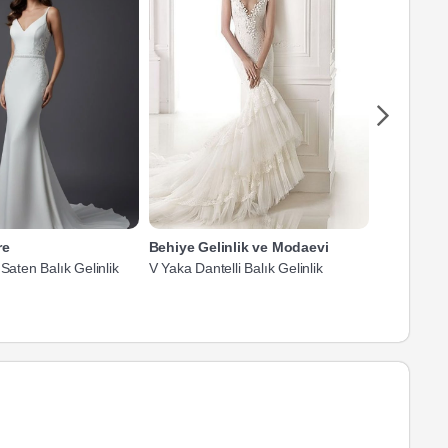
re
Behiye Gelinlik ve Modaevi
Elif Plati
 Saten Balık Gelinlik
V Yaka Dantelli Balık Gelinlik
V Yaka Güpü
60.000 TL