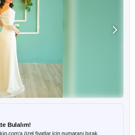
kte Bulalım!
ün.com’a özel fiyatlar için numaranı bırak.