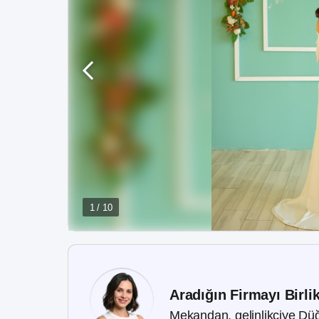
1 / 10
Aradığın Firmayı Birli
Mekandan, gelinlikçiye Düğ