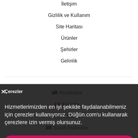
İletişim
Gizlilik ve Kullanım
Site Haritası
Ürünler
Şehirler
Gelinlik
Çerezler
Avustralya
Kanada
Hizmetlerimizden en iyi şekilde faydalanabilmeniz
için çerezler kullanıyoruz. Düğün.com'u kullanarak
Almanya
çerezlere izin vermiş olursunuz.
Suudi Arabistan