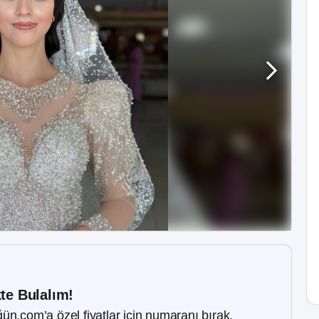
kte Bulalım!
ün.com’a özel fiyatlar için numaranı bırak.