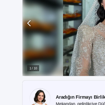
1 / 10
Aradığın Firmayı Birli
Mekandan, gelinlikçiye Düğ