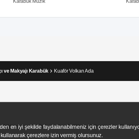
Karabük Müzik
Karab
çı ve Makyajı Karabük
Kuaför Volkan Ada
Hakkımızda
İletişim
Gizlilik ve Kullanım
Site Hari
den en iyi şekilde faydalanabilmeniz için çerezler kullanıy
ullanarak çerezlere izin vermiş olursunuz.