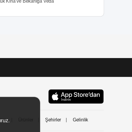
ük Kına ve Bekarlığa Veda
tası
Ürünler
Şehirler
Gelinlik
oruz.