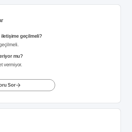
ar
iletişime geçilmeli?
geçilmeli.
veriyor mu?
t vermiyor.
oru Sor