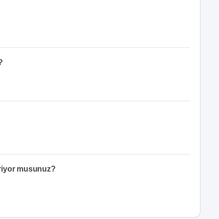
?
eriyor musunuz?