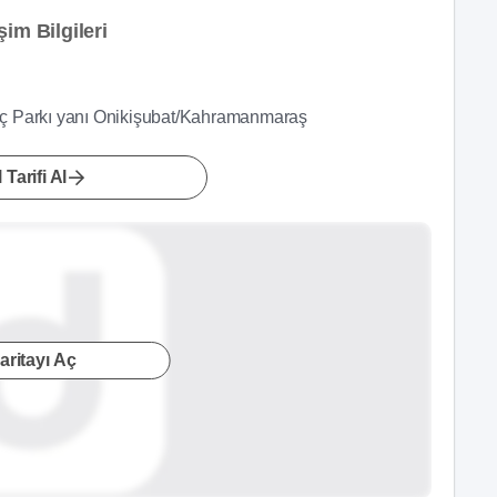
im Bilgileri
viç Parkı yanı Onikişubat/Kahramanmaraş
 Tarifi Al
aritayı Aç