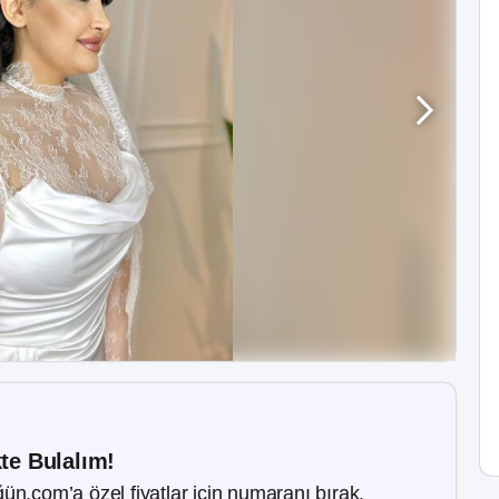
kte Bulalım!
ün.com’a özel fiyatlar için numaranı bırak.