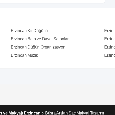
Erzincan Kır Düğünü
Erzin
Erzincan Balo ve Davet Salonları
Erzin
Erzincan Düğün Organizasyon
Erzin
Erzincan Müzik
Erzin
çı ve Makyajı Erzincan
Büşra Arslan Saç Makyaj Tasarım