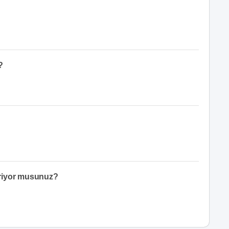
?
eriyor musunuz?