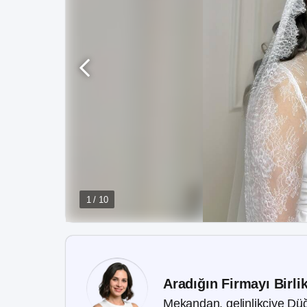
1 / 10
Aradığın Firmayı Birli
Mekandan, gelinlikçiye Düğ