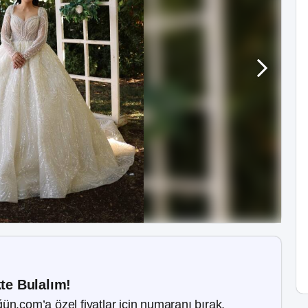
kte Bulalım!
ün.com’a özel fiyatlar için numaranı bırak.