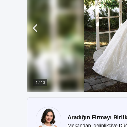
1 / 10
Aradığın Firmayı Birli
Mekandan, gelinlikçiye Düğ