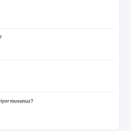
?
eriyor musunuz?