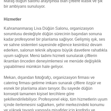
Maraş düğün salonu arayışında olan çiftlere klasik ve şık
bir ambiyans sunuluyor.
Hizmetler
Kahramanmaraş Liva Düğün Salonu, organizasyon
sorumlusu desteğiyle düğün sürecinin başından sonuna
kadar profesyonel bir planlama sağlıyor. Gelişmiş ışık, ses
ve sahne sistemleri sayesinde eğlence kesintisiz devam
ederken, salonun teknik altyapısı büyük davetlere rahatlıkla
uyum sağlıyor. Menü tadımı hizmeti sunularak çiftlerin
ikramları önceden deneyimlemesi ve menüde değişiklik
yapabilmesi mümkün hale geliyor.
Mekan, dışarıdan fotoğrafçı, organizasyon firması ve
catering firması getirme imkanı sunarak çiftlere özgür ve
esnek bir planlama alanı tanıyor. Bu sayede düğün
konsepti tamamen kişisel tercihlere göre
şekillendirilebiliyor. Profesyonel ekip, tüm hizmetlerin uyum
içinde ilerlemesini sağlarken, şehir merkezindeki konumu
ve yüksek tavanlı yapısıyla misafirler için konforlu ve