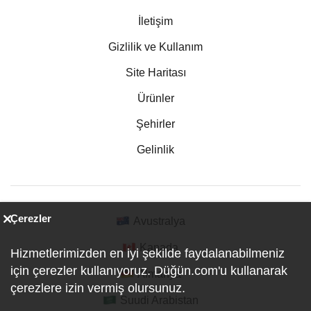
İletişim
Gizlilik ve Kullanım
Site Haritası
Ürünler
Şehirler
Gelinlik
Çerezler
Avustralya
Kanada
Hizmetlerimizden en iyi şekilde faydalanabilmeniz
için çerezler kullanıyoruz. Düğün.com'u kullanarak
Almanya
çerezlere izin vermiş olursunuz.
Suudi Arabistan