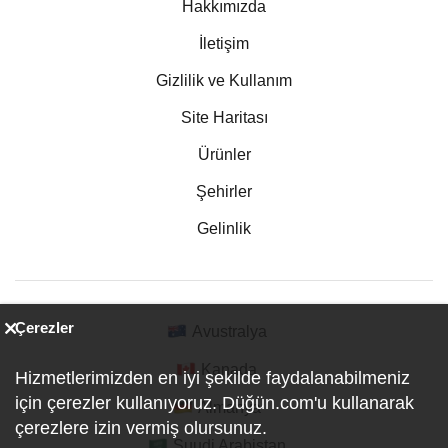
Hakkımızda
İletişim
Gizlilik ve Kullanım
Site Haritası
Ürünler
Şehirler
Gelinlik
Çerezler
Avustralya
Kanada
Hizmetlerimizden en iyi şekilde faydalanabilmeniz
için çerezler kullanıyoruz. Düğün.com'u kullanarak
Almanya
çerezlere izin vermiş olursunuz.
Suudi Arabistan