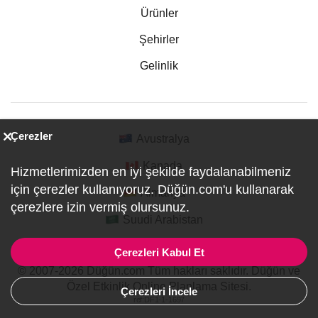
Ürünler
Şehirler
Gelinlik
Çerezler
Avustralya
Kanada
Hizmetlerimizden en iyi şekilde faydalanabilmeniz
için çerezler kullanıyoruz. Düğün.com'u kullanarak
Almanya
çerezlere izin vermiş olursunuz.
Suudi Arabistan
Çerezleri Kabul Et
© 2007-2026 Düğün.com Tüm hakları saklıdır. Düğün ve
Özel Etkinlik Online Planlama Sitesi.
Çerezleri İncele
ref:DF1-1-1697