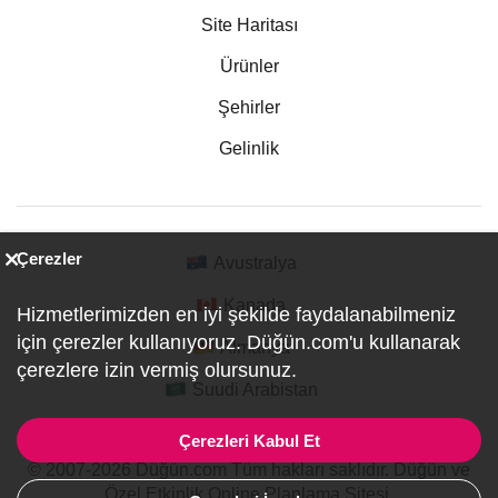
Site Haritası
Ürünler
Şehirler
Gelinlik
Çerezler
Avustralya
Kanada
Hizmetlerimizden en iyi şekilde faydalanabilmeniz
için çerezler kullanıyoruz. Düğün.com'u kullanarak
Almanya
çerezlere izin vermiş olursunuz.
Suudi Arabistan
Çerezleri Kabul Et
© 2007-2026 Düğün.com Tüm hakları saklıdır. Düğün ve
Özel Etkinlik Online Planlama Sitesi.