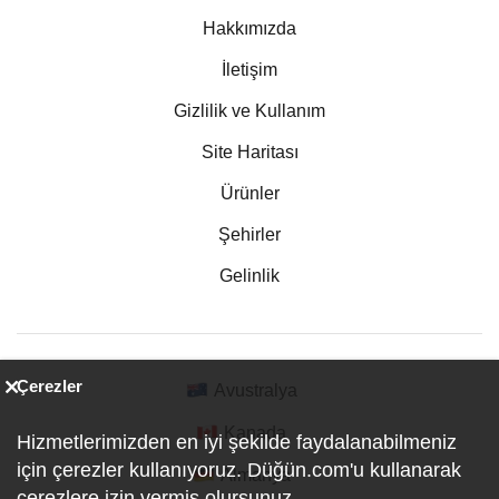
Hakkımızda
İletişim
Gizlilik ve Kullanım
Site Haritası
Ürünler
Şehirler
Gelinlik
Çerezler
Avustralya
Kanada
Hizmetlerimizden en iyi şekilde faydalanabilmeniz
için çerezler kullanıyoruz. Düğün.com'u kullanarak
Almanya
çerezlere izin vermiş olursunuz.