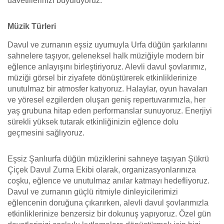
davetlilerinizi büyülüyoruz.
Müzik Türleri
Davul ve zurnanın eşsiz uyumuyla Urfa düğün şarkılarını
sahnelere taşıyor, geleneksel halk müziğiyle modern bir
eğlence anlayışını birleştiriyoruz. Alevli davul şovlarımız,
müziği görsel bir ziyafete dönüştürerek etkinliklerinize
unutulmaz bir atmosfer katıyoruz. Halaylar, oyun havaları
ve yöresel ezgilerden oluşan geniş repertuvarımızla, her
yaş grubuna hitap eden performanslar sunuyoruz. Enerjiyi
sürekli yüksek tutarak etkinliğinizin eğlence dolu
geçmesini sağlıyoruz.
Eşsiz Şanlıurfa düğün müziklerini sahneye taşıyan Şükrü
Çiçek Davul Zurna Ekibi olarak, organizasyonlarınıza
coşku, eğlence ve unutulmaz anılar katmayı hedefliyoruz.
Davul ve zurnanın güçlü ritmiyle dinleyicilerimizi
eğlencenin doruğuna çıkarırken, alevli davul şovlarımızla
etkinliklerinize benzersiz bir dokunuş yapıyoruz. Özel gün