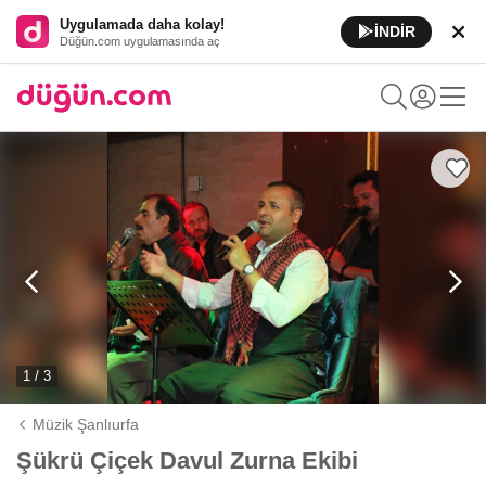
Uygulamada daha kolay!
İNDİR
Düğün.com uygulamasında aç
1 / 3
Müzik Şanlıurfa
Şükrü Çiçek Davul Zurna Ekibi