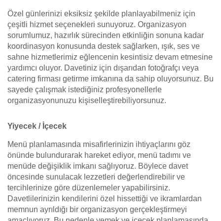
Özel günlerinizi eksiksiz şekilde planlayabilmeniz için
çeşitli hizmet seçenekleri sunuyoruz. Organizasyon
sorumlumuz, hazırlık sürecinden etkinliğin sonuna kadar
koordinasyon konusunda destek sağlarken, ışık, ses ve
sahne hizmetlerimiz eğlencenin kesintisiz devam etmesine
yardımcı oluyor. Davetiniz için dışarıdan fotoğrafçı veya
catering firması getirme imkanına da sahip oluyorsunuz. Bu
sayede çalışmak istediğiniz profesyonellerle
organizasyonunuzu kişiselleştirebiliyorsunuz.
Yiyecek / İçecek
Menü planlamasında misafirlerinizin ihtiyaçlarını göz
önünde bulundurarak hareket ediyor, menü tadımı ve
menüde değişiklik imkanı sağlıyoruz. Böylece davet
öncesinde sunulacak lezzetleri değerlendirebilir ve
tercihlerinize göre düzenlemeler yapabilirsiniz.
Davetlilerinizin kendilerini özel hissettiği ve ikramlardan
memnun ayrıldığı bir organizasyon gerçekleştirmeyi
amaçlıyoruz. Bu nedenle yemek ve içecek planlamasında