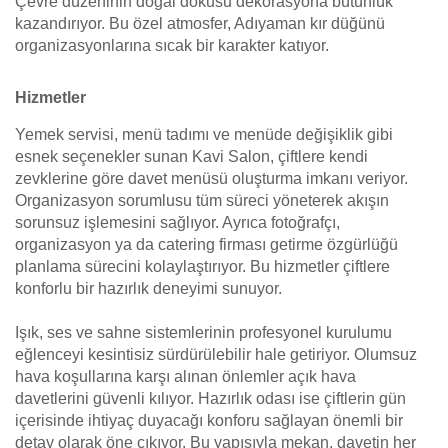
Çevre düzeninin doğal dokusu dekorasyona bütünlük
kazandırıyor. Bu özel atmosfer, Adıyaman kır düğünü
organizasyonlarına sıcak bir karakter katıyor.
Hizmetler
Yemek servisi, menü tadımı ve menüde değişiklik gibi
esnek seçenekler sunan Kavi Salon, çiftlere kendi
zevklerine göre davet menüsü oluşturma imkanı veriyor.
Organizasyon sorumlusu tüm süreci yöneterek akışın
sorunsuz işlemesini sağlıyor. Ayrıca fotoğrafçı,
organizasyon ya da catering firması getirme özgürlüğü
planlama sürecini kolaylaştırıyor. Bu hizmetler çiftlere
konforlu bir hazırlık deneyimi sunuyor.
Işık, ses ve sahne sistemlerinin profesyonel kurulumu
eğlenceyi kesintisiz sürdürülebilir hale getiriyor. Olumsuz
hava koşullarına karşı alınan önlemler açık hava
davetlerini güvenli kılıyor. Hazırlık odası ise çiftlerin gün
içerisinde ihtiyaç duyacağı konforu sağlayan önemli bir
detay olarak öne çıkıyor. Bu yapısıyla mekan, davetin her