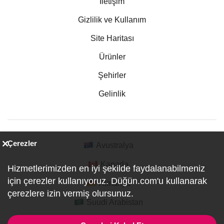
İletişim
Gizlilik ve Kullanım
Site Haritası
Ürünler
Şehirler
Gelinlik
Çerezler
Avustralya
Kanada
Hizmetlerimizden en iyi şekilde faydalanabilmeniz
için çerezler kullanıyoruz. Düğün.com'u kullanarak
Almanya
çerezlere izin vermiş olursunuz.
Suudi Arabistan