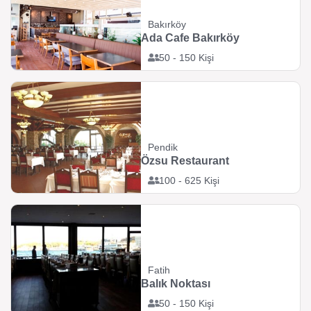
Bakırköy
Ada Cafe Bakırköy
50 - 150 Kişi
Pendik
Özsu Restaurant
100 - 625 Kişi
Fatih
Balık Noktası
50 - 150 Kişi