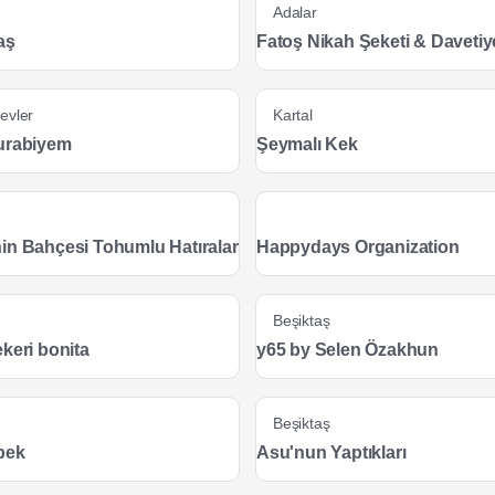
Adalar
laş
Fatoş Nikah Şeketi & Davetiy
evler
Kartal
urabiyem
Şeymalı Kek
in Bahçesi Tohumlu Hatıralar
Happydays Organization
Beşiktaş
keri bonita
y65 by Selen Özakhun
Beşiktaş
bek
Asu'nun Yaptıkları