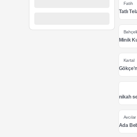
Fatih
Tatlı Te
Bahçeli
Minik K
Kartal
Gökçe'n
nikah se
Avcılar
Ada Be