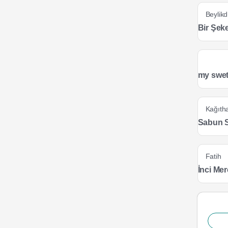
Beylik
Bir Şeke
my swet
Kağıth
Sabun 
Fatih
İnci Me