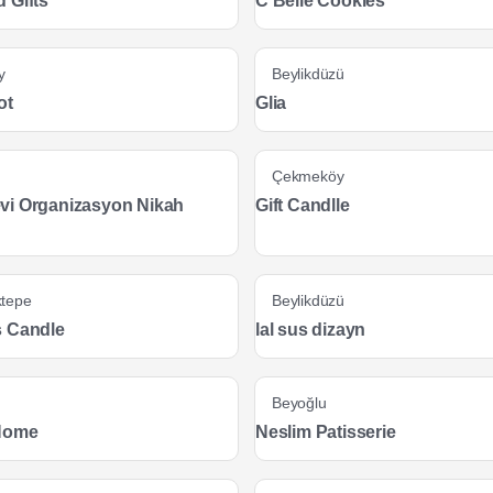
 Gifts
C'Belle Cookies
y
Beylikdüzü
ot
Glia
Çekmeköy
i Organizasyon Nikah
Gift Candlle
tepe
Beylikdüzü
 Candle
lal sus dizayn
Beyoğlu
 Home
Neslim Patisserie