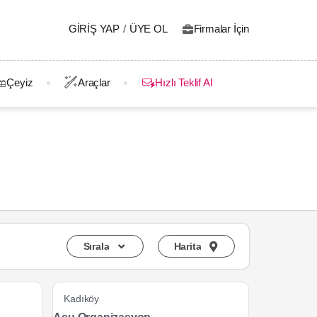
GIRIŞ YAP
/
ÜYE OL
Firmalar İçin
Çeyiz
Araçlar
Hızlı Teklif Al
Sırala
Harita
Kadıköy