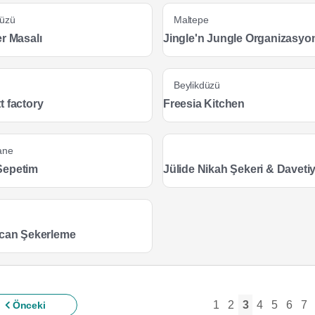
düzü
Maltepe
r Masalı
Jingle'n Jungle Organizasyo
Beylikdüzü
t factory
Freesia Kitchen
ane
Sepetim
Jülide Nikah Şekeri & Daveti
rcan Şekerleme
1
2
3
4
5
6
7
Önceki