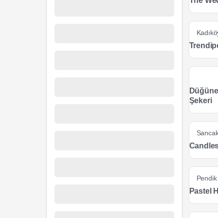
The Wed
Kadıkö
Trendip
Düğünev
Şekeri
Sancak
Candles
Pendik
Pastel