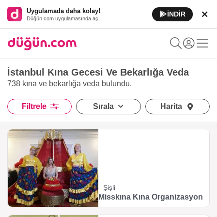
Uygulamada daha kolay!
İNDİR
Düğün.com uygulamasında aç
İstanbul Kına Gecesi Ve Bekarlığa Veda
738 kına ve bekarlığa veda
bulundu.
Filtrele
Sırala
Harita
Şişli
Misskına Kına Organizasyon