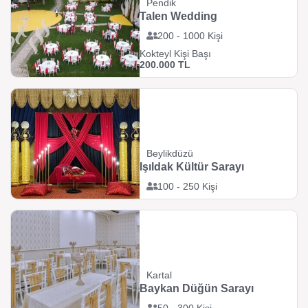
Pendik
Talen Wedding
200 - 1000 Kişi
Kokteyl Kişi Başı
200.000 TL
Beylikdüzü
Işıldak Kültür Sarayı
100 - 250 Kişi
Kartal
Baykan Düğün Sarayı