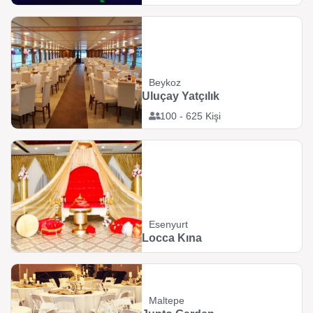
Beykoz
Uluçay Yatçılık
100 - 625 Kişi
Esenyurt
Locca Kına
Maltepe