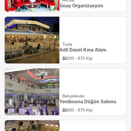
Avcılar
Goay Organizasyon
Tuzla
Adli Davet Kına Alanı
200 - 875 Kişi
Bahçelievler
Yenibosna Düğün Salonu
200 - 875 Kişi