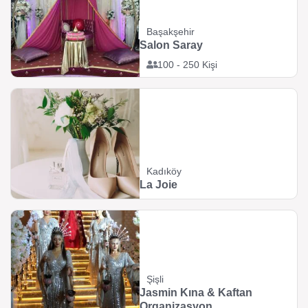
Başakşehir
Salon Saray
100 - 250 Kişi
Kadıköy
La Joie
Şişli
Jasmin Kına & Kaftan
Organizasyon