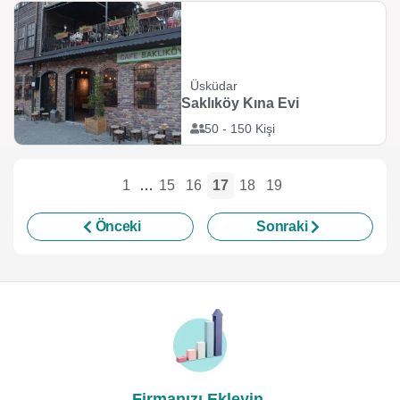
Üsküdar
Saklıköy Kına Evi
50 - 150 Kişi
1
…
15
16
17
18
19
Önceki
Sonraki
Firmanızı Ekleyin,