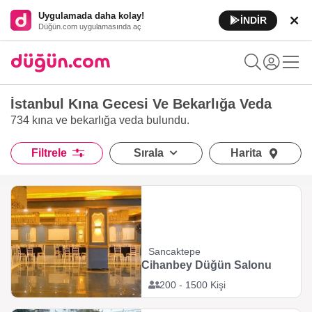
Uygulamada daha kolay!
İNDİR
Düğün.com uygulamasında aç
İstanbul Kına Gecesi Ve Bekarlığa Veda
734 kına ve bekarlığa veda
bulundu.
Filtrele
Sırala
Harita
Sancaktepe
Cihanbey Düğün Salonu
200 - 1500 Kişi