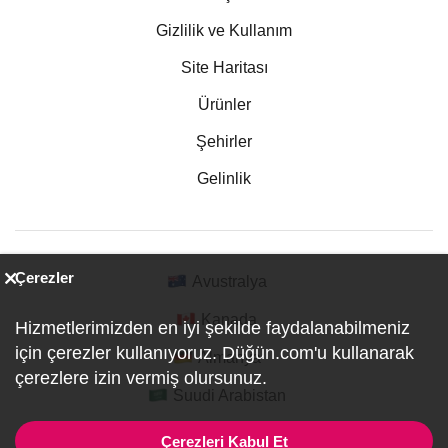
Gizlilik ve Kullanım
Site Haritası
Ürünler
Şehirler
Gelinlik
Çerezler
Avustralya
Kanada
Hizmetlerimizden en iyi şekilde faydalanabilmeniz
için çerezler kullanıyoruz. Düğün.com'u kullanarak
Almanya
çerezlere izin vermiş olursunuz.
Suudi Arabistan
Çerezleri Kabul Et