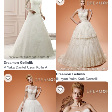
Dreamon Gelinlik
V Yaka Dantel Uzun Kollu A
Kesim Gelinlik
Dreamon Gelinlik
İllüzyon Yaka Katlı Dantelli
Prenses Gelinlik