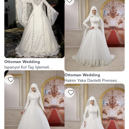
Ottoman Wedding
İspanyol Kol Taş İşlemeli
Tesettür Gelinlik
Ottoman Wedding
Listeme Ekle
Hakim Yaka Dantelli Prenses
Gelinlik
Listeme Ekle