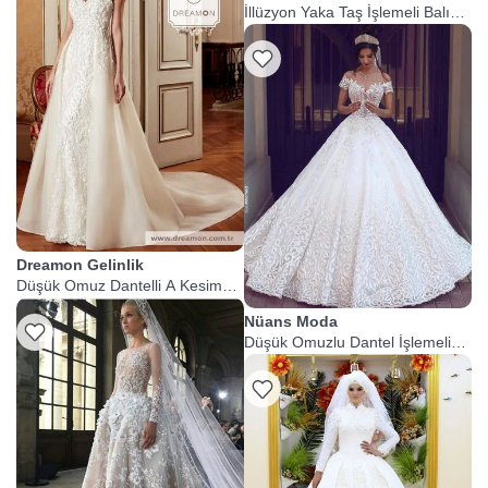
İllüzyon Yaka Taş İşlemeli Balık
Gelinlik
Dreamon Gelinlik
Düşük Omuz Dantelli A Kesim
Gelinlik
Nüans Moda
Düşük Omuzlu Dantel İşlemeli
Prenses Gelinlik