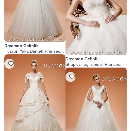
Dreamon Gelinlik
İllüzyon Yaka Dantelli Prenses
Gelinlik
Dreamon Gelinlik
Listeme Ekle
Straplez Taş İşlemeli Prenses
Gelinlik
Listeme Ekle