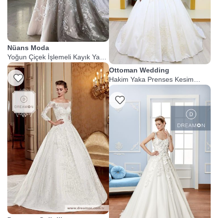
Nüans Moda
Yoğun Çiçek İşlemeli Kayık Yaka
Gelinlik
Ottoman Wedding
Listeme Ekle
Hakim Yaka Prenses Kesim
Tesettür Gelinlik
Listeme Ekle