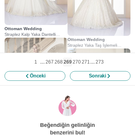
Ottoman Wedding
Straplez Kalp Yaka Dantelli
Prenses Gelinlik
Ottoman Wedding
Straplez Yaka Taş İşlemeli
Prenses Gelinlik
1
…
267
268
269
270
271
…
273
Önceki
Sonraki
Beğendiğin gelinliğin
Nüans Moda
benzerini bul!
Dreamon Gelinlik