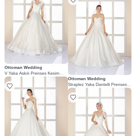
Ottoman Wedding
V Yaka Askılı Prenses Kesim
Gelinlik
Ottoman Wedding
Straplez Yaka Dantelli Prenses
Gelinlik