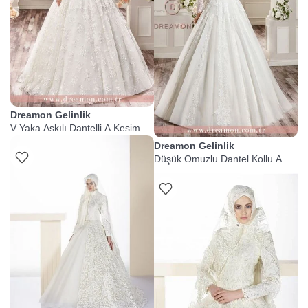
Dreamon Gelinlik
V Yaka Askılı Dantelli A Kesim
Gelinlik
Dreamon Gelinlik
Düşük Omuzlu Dantel Kollu A
Kesim Gelinlik