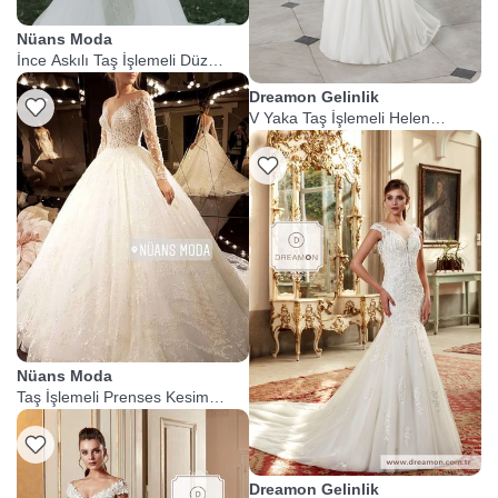
Nüans Moda
İnce Askılı Taş İşlemeli Düz
Kesim Gelinlik
Dreamon Gelinlik
V Yaka Taş İşlemeli Helen
Gelinlik
Nüans Moda
Taş İşlemeli Prenses Kesim
Uzun Kollu Gelinlik
Dreamon Gelinlik