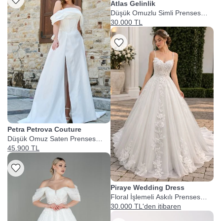
Atlas Gelinlik
Düşük Omuzlu Simli Prenses
Gelinlik
30.000 TL
Petra Petrova Couture
Düşük Omuz Saten Prenses
Gelinlik
45.900 TL
Piraye Wedding Dress
Floral İşlemeli Askılı Prenses
Gelinlik
30.000 TL'den itibaren