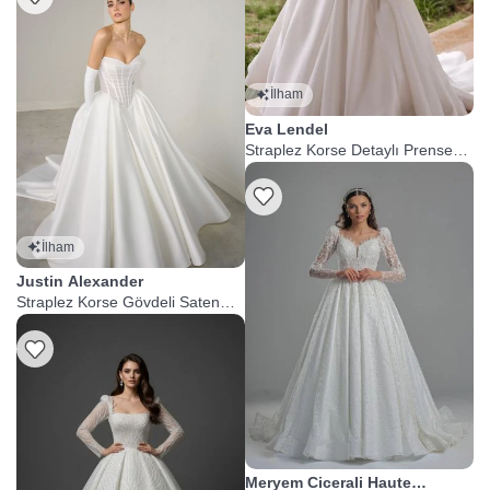
İlham
Eva Lendel
Straplez Korse Detaylı Prenses
Gelinlik
İlham
Justin Alexander
Straplez Korse Gövdeli Saten
Prenses Gelinlik
Meryem Cicerali Haute