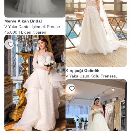
Merve Alkan Bridal
V Yaka Dantel İşlemeli Prenses
Gelinlik
45.000 TL'den itibaren
Listeme Ekle
Kırçiçeği Gelinlik
V Yaka Uzun Kollu Prenses
Gelinlik
Listeme Ekle