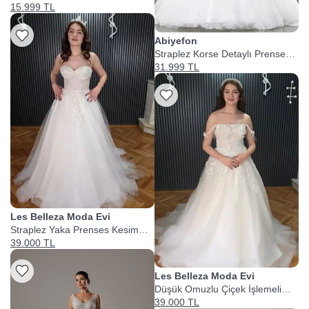
Gelinlik
15.999 TL
Abiyefon
Straplez Korse Detaylı Prenses
Gelinlik
31.999 TL
Les Belleza Moda Evi
Straplez Yaka Prenses Kesim
Tül Gelinlik
39.000 TL
Les Belleza Moda Evi
Düşük Omuzlu Çiçek İşlemeli
Prenses Gelinlik
39.000 TL