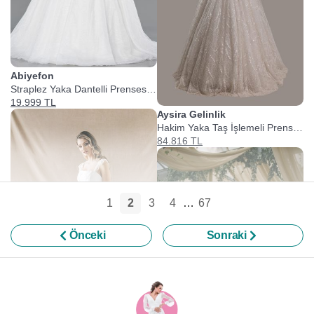
Abiyefon
Straplez Yaka Dantelli Prenses
Gelinlik
19.999 TL
Aysira Gelinlik
Hakim Yaka Taş İşlemeli Prenses
Tesettür Gelinlik
84.816 TL
1
2
3
4
…
67
Önceki
Sonraki