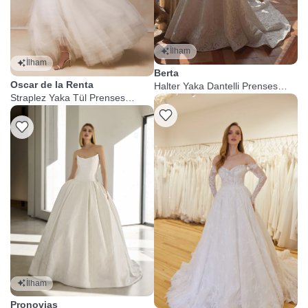
İlham
İlham
Berta
Oscar de la Renta
Halter Yaka Dantelli Prenses
Straplez Yaka Tül Prenses
Gelinlik
Gelinlik
İlham
Pronovias