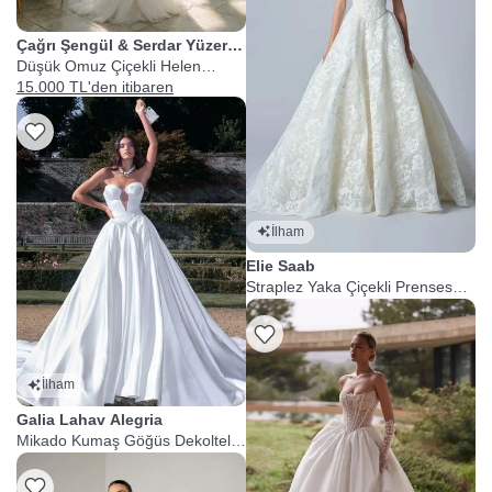
Çağrı Şengül & Serdar Yüzer
Couture
Düşük Omuz Çiçekli Helen
Gelinlik
15.000 TL'den itibaren
İlham
Elie Saab
Straplez Yaka Çiçekli Prenses
Gelinlik
İlham
Galia Lahav Alegria
Mikado Kumaş Göğüs Dekolteli
Prenses Gelinlik