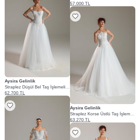
Gelinlik
57.000 TL
Aysira Gelinlik
Straplez Düşül Bel Taş İşlemeli
Prenses Gelinlik
62.700 TL
Aysira Gelinlik
Straplez Korse Üstlü Taş İşlemeli
Prenses Gelinlik
63.270 TL