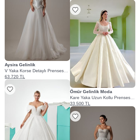
Aysira Gelinlik
V Yaka Korse Detaylı Prenses
Gelinlik
63.720 TL
Ömür Gelinlik Moda
Kare Yaka Uzun Kollu Prenses
Gelinlik
33.500 TL