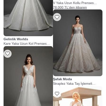
Couture
V Yaka Uzun Kollu Prenses
Kesim Gelinlik
78.000 TL'den itibaren
Gelinlik Worlds
Kare Yaka Uzun Kol Prenses
Gelinlik
Şafak Moda
Straplez Yaka Taş İşlemeli
Prenses Gelinlik