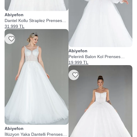
Abiyefon
Dantel Kollu Straplez Prenses
Gelinlik
31.999 TL
Listeme Ekle
Abiyefon
Pelerinli Balon Kol Prenses
Gelinlik
19.999 TL
Listeme Ekle
Abiyefon
İllüzyon Yaka Dantelli Prenses