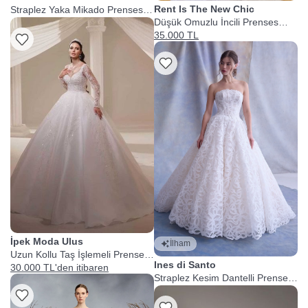
Rent Is The New Chic
Straplez Yaka Mikado Prenses
Kesim Gelinlik
Düşük Omuzlu İncili Prenses
Gelinlik
35.000 TL
İpek Moda Ulus
İlham
Uzun Kollu Taş İşlemeli Prenses
Ines di Santo
Gelinlik
30.000 TL'den itibaren
Straplez Kesim Dantelli Prenses
Gelinlik