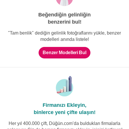
Merve Alkan Bridal
Beğendiğin gelinliğin
Kare Yaka Katlı Tül Prenses
Mediha Cambaz
Gelinlik
52.000 TL'den itibaren
benzerini bul!
Straplez Taş İşlemeli Prenses
Gelinlik
120.000 TL
"Tam benlik" dediğin gelinlik fotoğraflarını yükle, benzer
modelleri anında listele!
Benzer Modelleri Bul
Firmanızı Ekleyin,
binlerce yeni çifte ulaşın!
Her yıl 400.000 çift, Düğün.com’da buldukları firmalarla