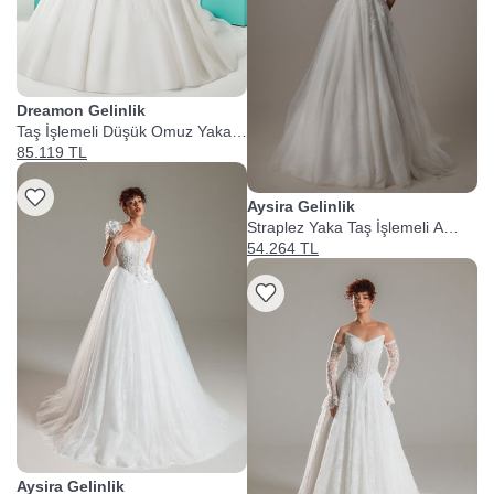
Dreamon Gelinlik
Taş İşlemeli Düşük Omuz Yaka
Prenses Gelinlik
85.119 TL
Aysira Gelinlik
Straplez Yaka Taş İşlemeli A
Kesim Gelinlik
54.264 TL
Aysira Gelinlik