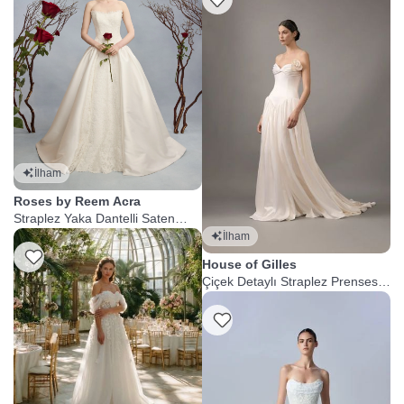
İlham
Roses by Reem Acra
Straplez Yaka Dantelli Saten
Prenses Gelinlik
İlham
Listeme Ekle
House of Gilles
Çiçek Detaylı Straplez Prenses
Gelinlik
Listeme Ekle