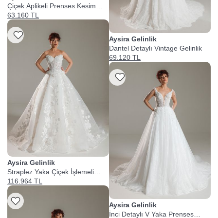
Çiçek Aplikeli Prenses Kesim
Gelinlik
63.160 TL
Listeme Ekle
Aysira Gelinlik
Dantel Detaylı Vintage Gelinlik
69.120 TL
Listeme Ekle
Aysira Gelinlik
Straplez Yaka Çiçek İşlemeli
Prenses Gelinlik
116.964 TL
Aysira Gelinlik
İnci Detaylı V Yaka Prenses