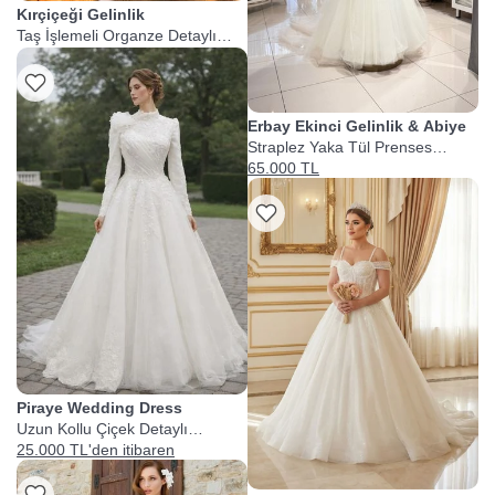
Kırçiçeği Gelinlik
Taş İşlemeli Organze Detaylı
Gelinlik
Erbay Ekinci Gelinlik & Abiye
Straplez Yaka Tül Prenses
Gelinlik
65.000 TL
Piraye Wedding Dress
Uzun Kollu Çiçek Detaylı
Prenses Gelinlik
25.000 TL'den itibaren