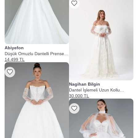
Abiyefon
Düşük Omuzlu Dantelli Prenses
Gelinlik
14.499 TL
Nagihan Bilgin
Dantel İşlemeli Uzun Kollu
Prenses Gelinlik
30.000 TL