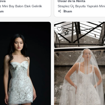
Nova
Oscar de la Renta
z Mini Boy Balon Etek Gelinlik
Straplez Üç Boyutlu Yapraklı Min
Gelinlik
am
İlham
Listeme Ekle