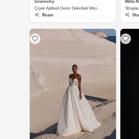
Givenchy
Milla 
Çiçek Aplikeli Derin Dekolteli Mini
Straple
Gelinlik
İlham
İlh