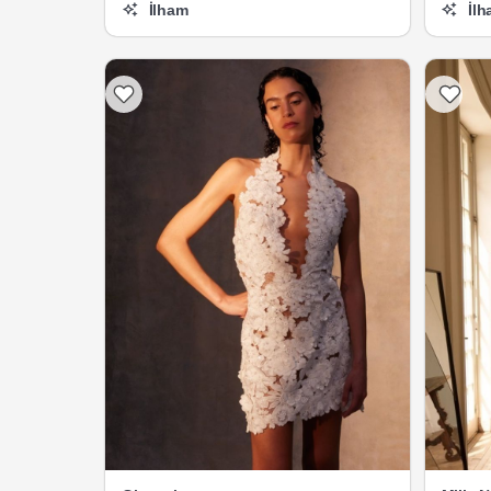
İlham
İlh