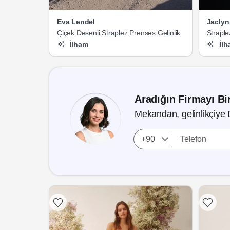
Eva Lendel
Jaclyn
Çiçek Desenli Straplez Prenses Gelinlik
Straple
Gelinlik
İlham
İlh
Aradığın Firmayı Bir
Mekandan, gelinlikçiye 