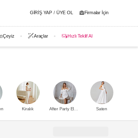
GIRIŞ YAP
/
ÜYE OL
Firmalar İçin
Çeyiz
Araçlar
Hızlı Teklif Al
en
Kiralık
After Party Elbisesi
Saten