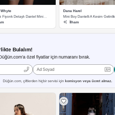
 Whyte
Dana Harel
z Fiyonk Detaylı Dantel Mini
Mini Boy Dantelli A Kesim Gelinli
am
İlham
likte Bulalım!
Düğün.com’a özel fiyatlar için numaranı bırak.
Ad Soyad
Düğün.com, çiftlerden hiçbir servisi için
komisyon veya ücret almaz.