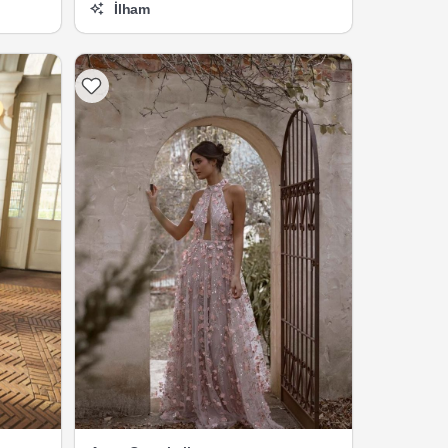
İlham