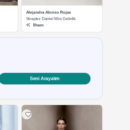
Alejandra Alonso Rojas
k
Straplez Dantel Mini Gelinlik
İlham
Seni Arayalım
Listeme Ekle