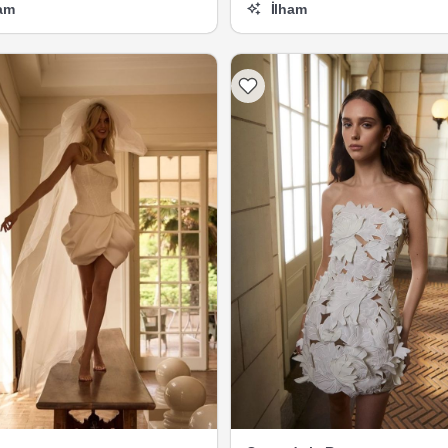
am
İlham