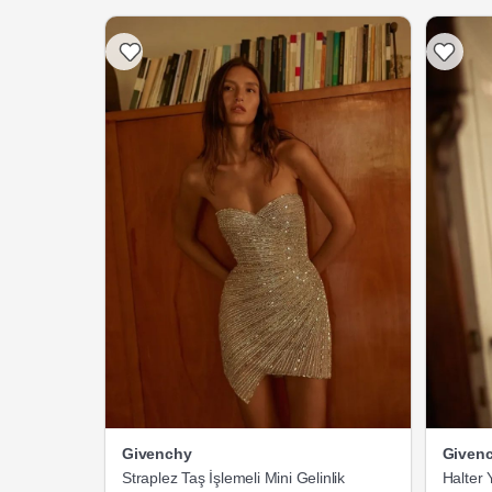
Givenchy
Given
Straplez Taş İşlemeli Mini Gelinlik
Halter 