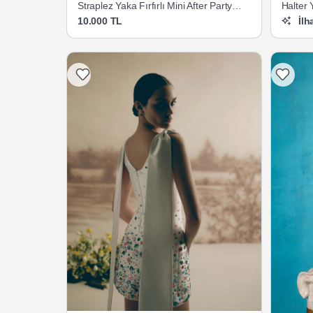
Straplez Yaka Fırfırlı Mini After Party
Halter 
Gelinliği
Gelinliğ
10.000 TL
İlh
Listeme Ekle