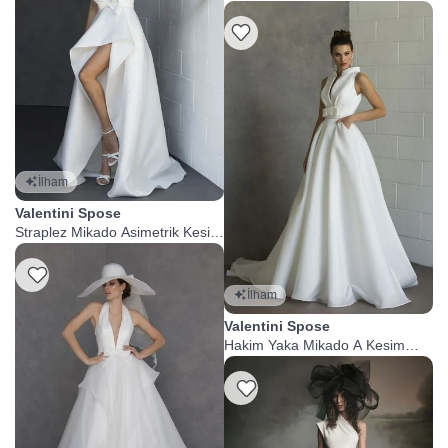
Kollu A Kesim Gelinlik
İlham
Valentini Spose
Straplez Mikado Asimetrik Kesim
Gelinlik
Listeme Ekle
İlham
Valentini Spose
Hakim Yaka Mikado A Kesim
Gelinlik
Listeme Ekle