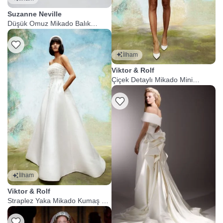
Suzanne Neville
Düşük Omuz Mikado Balık
Gelinlik
İlham
Viktor & Rolf
Çiçek Detaylı Mikado Mini
Gelinlik
İlham
Viktor & Rolf
Straplez Yaka Mikado Kumaş A
Kesim Gelinlik