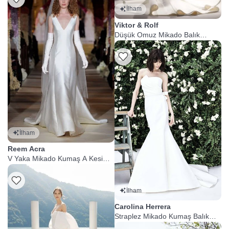
İlham
Viktor & Rolf
Düşük Omuz Mikado Balık
Gelinlik
İlham
Reem Acra
V Yaka Mikado Kumaş A Kesim
Gelinlik
İlham
Carolina Herrera
Straplez Mikado Kumaş Balık
Gelinlik