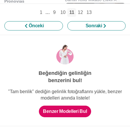
Pronovias
Kesim Gelinlik
Kayık Yaka Mikado Kumaş A
Kesim Gelinlik
1
…
9
10
11
12
13
Önceki
Sonraki
Behiye Gelinlik ve Modaevi
Mikado Kumaş Kayık Yaka A
Kesim Gelinlik
Beğendiğin gelinliğin
benzerini bul!
Eva Gelinlik Moda Evi
V Yaka Taş İşlemeli A Kesim
"Tam benlik" dediğin gelinlik fotoğraflarını yükle, benzer
Gelinlik
modelleri anında listele!
Benzer Modelleri Bul