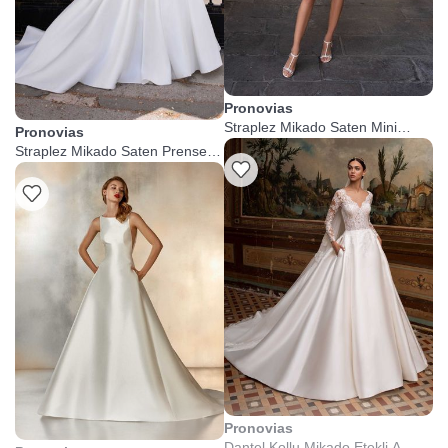
Pronovias
Straplez Mikado Saten Mini
Pronovias
Nikah Elbisesi
Straplez Mikado Saten Prenses
Gelinlik
Pronovias
Dantel Kollu Mikado Etekli A