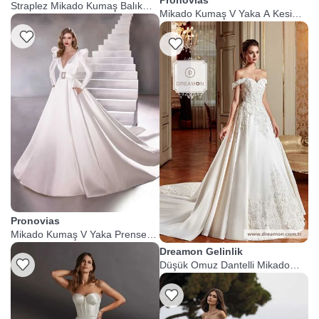
Straplez Mikado Kumaş Balık
Mikado Kumaş V Yaka A Kesim
Gelinlik
Gelinlik
Listeme Ekle
Listeme Ekle
Pronovias
Mikado Kumaş V Yaka Prenses
Gelinlik
Dreamon Gelinlik
Düşük Omuz Dantelli Mikado
Gelinlik