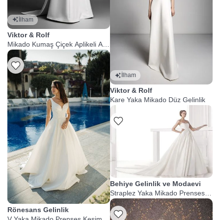
İlham
Viktor & Rolf
Mikado Kumaş Çiçek Aplikeli A
Kesim Gelinlik
İlham
Viktor & Rolf
Kare Yaka Mikado Düz Gelinlik
Behiye Gelinlik ve Modaevi
Straplez Yaka Mikado Prenses
Gelinlik
Rönesans Gelinlik
V Yaka Mikado Prenses Kesim