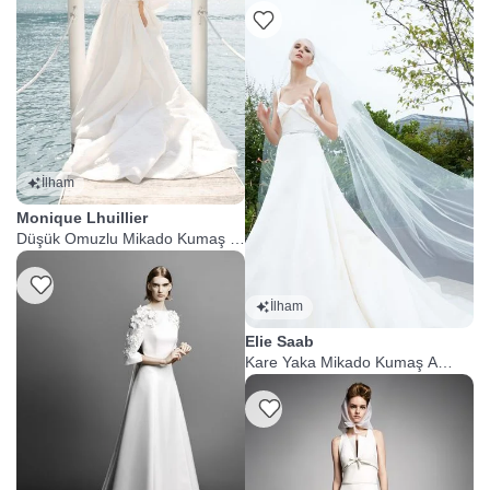
İlham
Monique Lhuillier
Düşük Omuzlu Mikado Kumaş A
Kesim Gelinlik
Listeme Ekle
İlham
Elie Saab
Kare Yaka Mikado Kumaş A
Kesim Gelinlik
Listeme Ekle