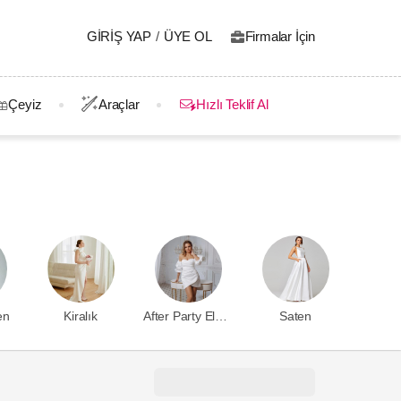
GIRIŞ YAP
/
ÜYE OL
Firmalar İçin
Çeyiz
Araçlar
Hızlı Teklif Al
en
Kiralık
After Party Elbisesi
Saten