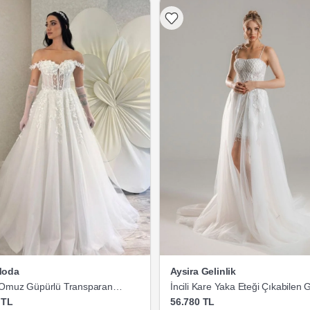
Moda
Aysira Gelinlik
Omuz Güpürlü Transparan
İncili Kare Yaka Eteği Çıkabilen G
 TL
56.780 TL