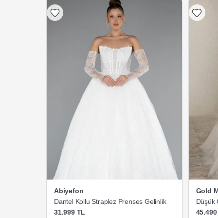
Abiyefon
Gold 
Dantel Kollu Straplez Prenses Gelinlik
Düşük 
Gelinlik
31.999 TL
45.490