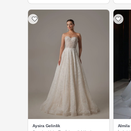
Listeme Ekle
Aysira Gelinlik
Almila 