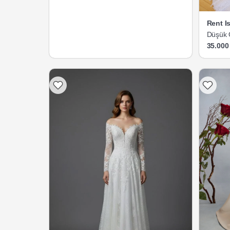
Rent I
Düşük O
35.000