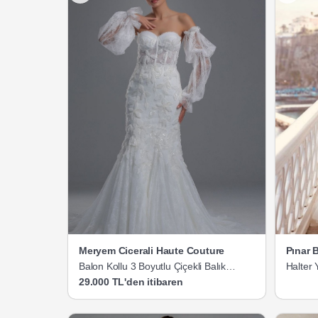
Meryem Cicerali Haute Couture
Pınar 
Balon Kollu 3 Boyutlu Çiçekli Balık
Halter 
Gelinlik
29.000 TL'den itibaren