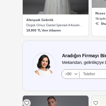
Roses 
Straple
Altınpark Gelinlik
Gelinlik
İlh
Düşük Omuz Dantel İşlemeli A Kesim
Gelinlik
18.900 TL'den itibaren
Aradığın Firmayı Bir
Mekandan, gelinlikçiye 