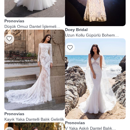
Pronovias
Düşük Omuz Dantel İşlemeli
Dcey Bridal
Helen Gelinlik
Uzun Kollu Güpürlü Bohem
Gelinlik
Pronovias
Kayık Yaka Dantelli Balık Gelinlik
Pronovias
V Yaka Askılı Dantel Balık