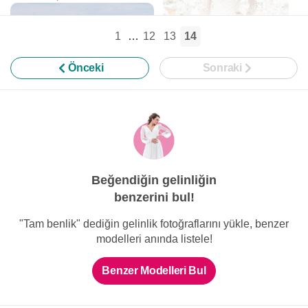
1
…
12
13
14
Önceki
Sonraki
Pierre Cardin Wedding
İstanbul
İllüzyon Yaka Güpürlü Prenses
Gelinlik
Beğendiğin gelinliğin
benzerini bul!
Pronovias
Güpürlü V Yaka Bohem Gelinlik
"Tam benlik" dediğin gelinlik fotoğraflarını yükle, benzer
modelleri anında listele!
Benzer Modelleri Bul