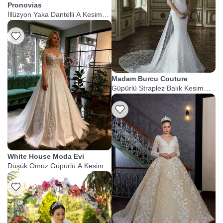
Pronovias
İllüzyon Yaka Dantelli A Kesim
Gelinlik
Madam Burcu Couture
Güpürlü Straplez Balık Kesim
Gelinlik
White House Moda Evi
Düşük Omuz Güpürlü A Kesim
Gelinlik