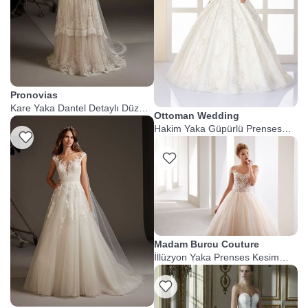
Pronovias
Kare Yaka Dantel Detaylı Düz
Ottoman Wedding
Kesim Gelinlik
Hakim Yaka Güpürlü Prenses
Listeme Ekle
Gelinlik
Listeme Ekle
Madam Burcu Couture
İllüzyon Yaka Prenses Kesim
Krem Gelinlik