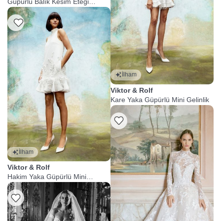
Güpürlü Balık Kesim Eteği
Çıkabilen Gelinlik
Listeme Ekle
İlham
Viktor & Rolf
Kare Yaka Güpürlü Mini Gelinlik
İlham
Viktor & Rolf
Hakim Yaka Güpürlü Mini
Gelinlik