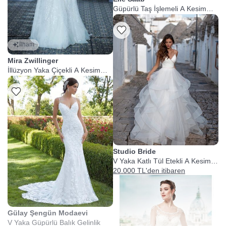
Güpürlü Taş İşlemeli A Kesim
Gelinlik
İlham
Mira Zwillinger
İllüzyon Yaka Çiçekli A Kesim
Gelinlik
Studio Bride
V Yaka Katlı Tül Etekli A Kesim
Gelinlik
20.000 TL'den itibaren
Gülay Şengün Modaevi
V Yaka Güpürlü Balık Gelinlik