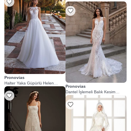
Gelinlik
Pronovias
Halter Yaka Güpürlü Helen
Pronovias
Gelinlik
Dantel İşlemeli Balık Kesim
Gelinlik