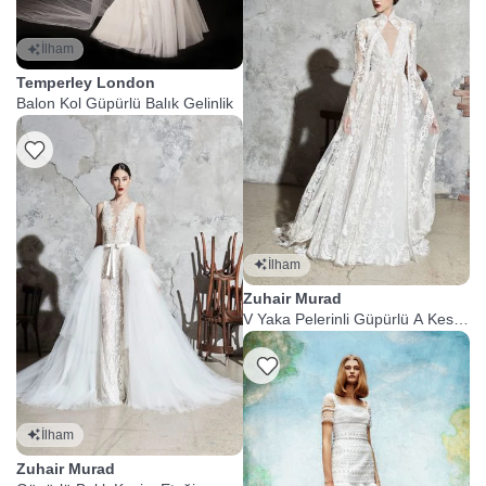
İlham
Temperley London
Balon Kol Güpürlü Balık Gelinlik
İlham
Zuhair Murad
V Yaka Pelerinli Güpürlü A Kesim
Gelinlik
Listeme Ekle
İlham
Zuhair Murad