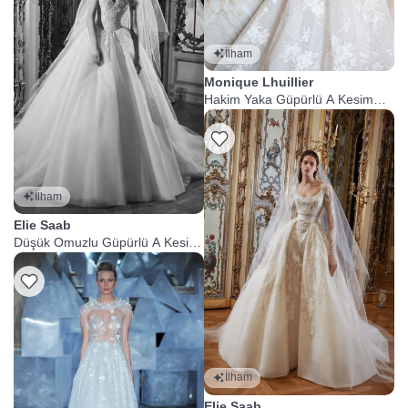
İlham
Monique Lhuillier
Hakim Yaka Güpürlü A Kesim
Gelinlik
İlham
Elie Saab
Düşük Omuzlu Güpürlü A Kesim
Gelinlik
İlham
Elie Saab