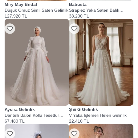
Miry May Bridal
Babusta
Düşük Omuz Simli Saten Gelinlik
Straplez Yaka Saten Balık
Gelinlik
127.920 TL
38.200 TL
Aysira Gelinlik
Ş & G Gelinlik
Dantelli Balon Kollu Tesettür
V Yaka İşlemeli Helen Gelinlik
Gelinlik
67.480 TL
22.410 TL