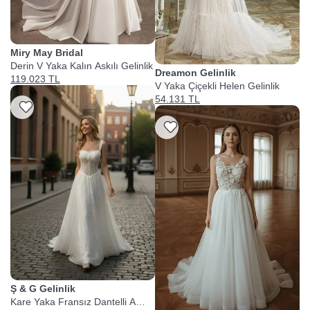
Miry May Bridal
Derin V Yaka Kalın Askılı Gelinlik
Dreamon Gelinlik
119.023 TL
V Yaka Çiçekli Helen Gelinlik
54.131 TL
Listeme Ekle
Listeme Ekle
Ş & G Gelinlik
Kare Yaka Fransız Dantelli A