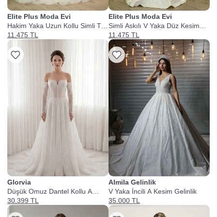
Elite Plus Moda Evi
Elite Plus Moda Evi
Hakim Yaka Uzun Kollu Simli Tül
Simli Askılı V Yaka Düz Kesim
Gelinlik
Gelinlik
11.475 TL
11.475 TL
Glorvia
Almila Gelinlik
Düşük Omuz Dantel Kollu A
V Yaka İncili A Kesim Gelinlik
Kesim Gelinlik
30.399 TL
35.000 TL