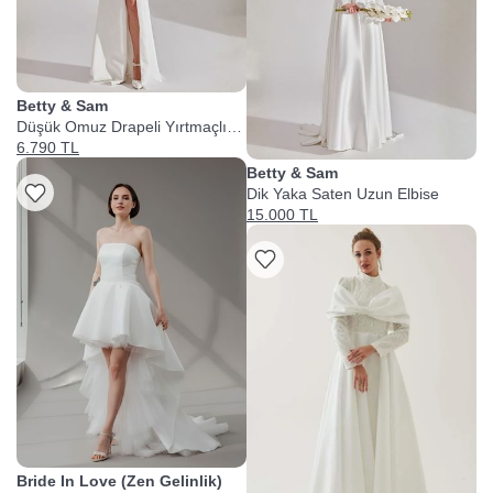
Betty & Sam
Düşük Omuz Drapeli Yırtmaçlı
Gelinlik
6.790 TL
Betty & Sam
Dik Yaka Saten Uzun Elbise
15.000 TL
Bride In Love (Zen Gelinlik)