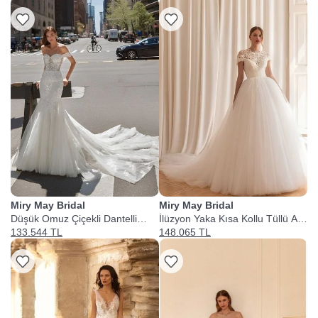
Miry May Bridal
Miry May Bridal
Düşük Omuz Çiçekli Dantelli
İlüzyon Yaka Kısa Kollu Tüllü A
Tüllü Balık Kesim Gelinlik
Kesim Gelinlik
133.544 TL
148.065 TL