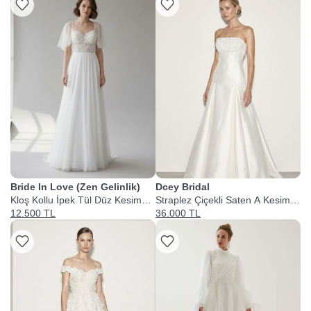
Bride In Love (Zen Gelinlik)
Dcey Bridal
Kloş Kollu İpek Tül Düz Kesim
Straplez Çiçekli Saten A Kesim
Gelinlik
Gelinlik
12.500 TL
36.000 TL