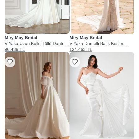
Miry May Bridal
Miry May Bridal
V Yaka Uzun Kollu Tüllü Dantelli
V Yaka Dantelli Balık Kesim
A Kesim Gelinlik
Gelinlik
96.436 TL
124.463 TL