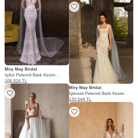
Miry May Bridal
Işıltılı Pelerinli Balık Kesim
Gelinlik
106.024 TL
Miry May Bridal
İşlemeli Pelerinli Balık Kesim
Gelinlik
133.544 TL