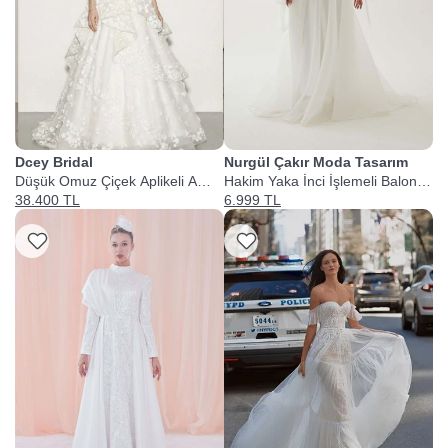
Dcey Bridal
Nurgül Çakır Moda Tasarım
Düşük Omuz Çiçek Aplikeli A
Hakim Yaka İnci İşlemeli Balon
Kesim Gelinlik
Kollu Saten A Kesim Gelinlik
38.400 TL
6.999 TL
Listeme Ekle
Listeme Ekle