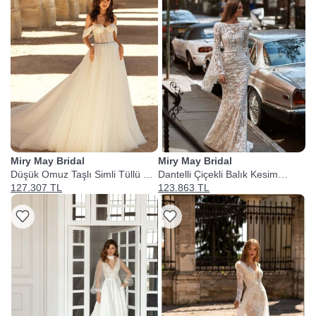
Miry May Bridal
Miry May Bridal
Düşük Omuz Taşlı Simli Tüllü A
Dantelli Çiçekli Balık Kesim
Kesim Gelinlik
Gelinlik
127.307 TL
123.863 TL