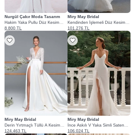
Nurgül Çakır Moda Tasarım
Miry May Bridal
Hakim Yaka Pullu Düz Kesim
Kendinden İşlemeli Düz Kesim
Gelinlik
Gelinlik
8.800 TL
101.276 TL
Miry May Bridal
Miry May Bridal
Derin Yırtmaçlı Tüllü A Kesim
İnce Askılı V Yaka Simli Saten
Gelinlik
Yırtmaçlı Balık Kesim Gelinlik
124.463 TL
106.024 TL