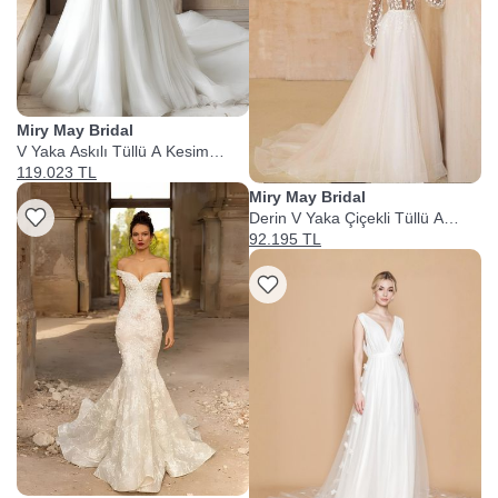
Miry May Bridal
V Yaka Askılı Tüllü A Kesim
Gelinlik
119.023 TL
Miry May Bridal
Derin V Yaka Çiçekli Tüllü A
Kesim Gelinlik
92.195 TL