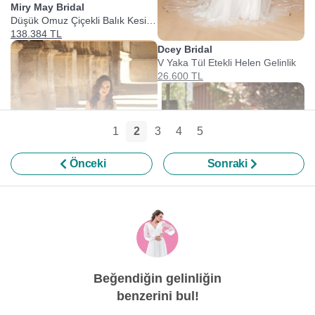
Miry May Bridal
Düşük Omuz Çiçekli Balık Kesim
Gelinlik
138.384 TL
Dcey Bridal
V Yaka Tül Etekli Helen Gelinlik
26.600 TL
1
2
3
4
5
Önceki
Sonraki
Miry May Bridal
Düşük Omuz Taşlı Simli Tüllü A
Kesim Gelinlik
127.307 TL
Beğendiğin gelinliğin
Miry May Bridal
benzerini bul!
Dantelli Çiçekli Balık Kesim
Gelinlik