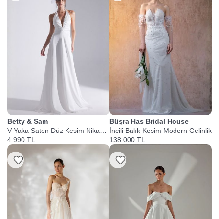
Betty & Sam
Büşra Has Bridal House
V Yaka Saten Düz Kesim Nikah
İncili Balık Kesim Modern Gelinlik
Elbisesi
4.990 TL
138.000 TL
Listeme Ekle
Listeme Ekle