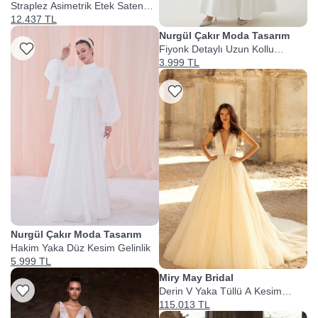
Straplez Asimetrik Etek Saten
Tüllü A Kesim Gelinlik
12.437 TL
Nurgül Çakır Moda Tasarım
Listeme Ekle
Fiyonk Detaylı Uzun Kollu
Gelinlik
3.999 TL
Listeme Ekle
Nurgül Çakır Moda Tasarım
Hakim Yaka Düz Kesim Gelinlik
5.999 TL
Miry May Bridal
Derin V Yaka Tüllü A Kesim
Gelinlik
115.013 TL