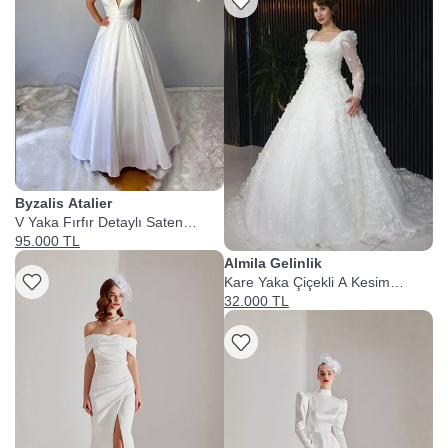
Byzalis Atalier
V Yaka Fırfır Detaylı Saten
Gelinlik
95.000 TL
Almila Gelinlik
Kare Yaka Çiçekli A Kesim
Gelinlik
32.000 TL