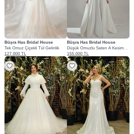
Büşra Has Bridal House
Büşra Has Bridal House
Tek Omuz Çiçekli Tül Gelinlik
Düşük Omuzlu Saten A Kesim
Gelinlik
127.000 TL
155.000 TL