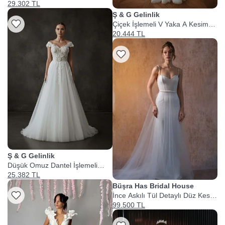
Kesim Gelinlik
29.302 TL
Ş & G Gelinlik
Çiçek İşlemeli V Yaka A Kesim
Gelinlik
20.444 TL
Ş & G Gelinlik
Düşük Omuz Dantel İşlemeli
Helen Gelinlik
25.382 TL
Büşra Has Bridal House
İnce Askılı Tül Detaylı Düz Kesim
Gelinlik
99.500 TL