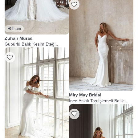
İlham
Zuhair Murad
Güpürlü Balık Kesim Eteği
Çıkabilen Gelinlik
Miry May Bridal
İnce Askılı Taş İşlemeli Balık
Gelinlik