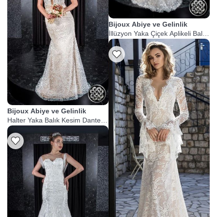
Bijoux Abiye ve Gelinlik
İllüzyon Yaka Çiçek Aplikeli Balık
Gelinlik
Bijoux Abiye ve Gelinlik
Halter Yaka Balık Kesim Dantel
Gelinlik