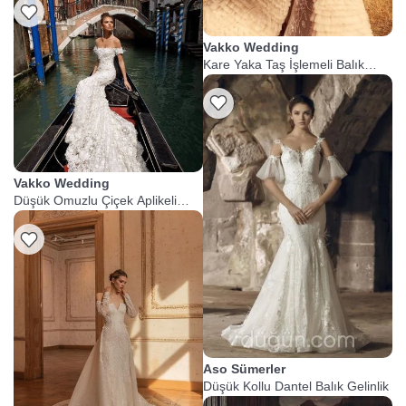
Vakko Wedding
Kare Yaka Taş İşlemeli Balık
Gelinlik
Vakko Wedding
Düşük Omuzlu Çiçek Aplikeli
Balık Gelinlik
Aso Sümerler
Düşük Kollu Dantel Balık Gelinlik