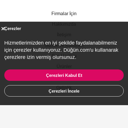
Firmalar İçin
Hakkımızda
Çerezler
İletişim
Hizmetlerimizden en iyi şekilde faydalanabilmeniz
Gizlilik ve Kullanım
için çerezler kullanıyoruz. Düğün.com'u kullanarak
Site Haritası
çerezlere izin vermiş olursunuz.
Ürünler
Çerezleri Kabul Et
Şehirler
Gelinlik
Çerezleri İncele
Avustralya
Kanada