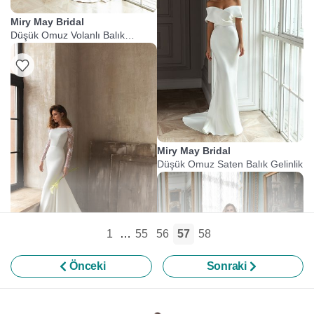
Miry May Bridal
Düşük Omuz Volanlı Balık
Gelinlik
Miry May Bridal
Düşük Omuz Saten Balık Gelinlik
1
…
55
56
57
58
Önceki
Sonraki
Miry May Bridal
Kayık Yaka Dantel Kollu Balık
Gelinlik