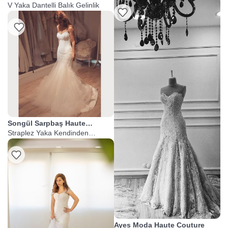
V Yaka Dantelli Balık Gelinlik
Listeme Ekle
Songül Sarpbaş Haute
Couture
Straplez Yaka Kendinden
İşlemeli Balık Gelinlik
Ayes Moda Haute Couture