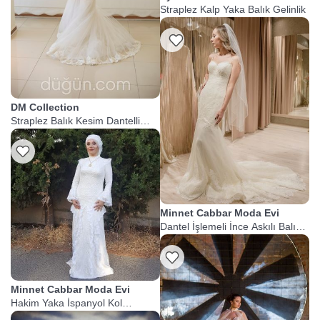
Straplez Kalp Yaka Balık Gelinlik
Listeme Ekle
DM Collection
Straplez Balık Kesim Dantelli
Gelinlik
Minnet Cabbar Moda Evi
Dantel İşlemeli İnce Askılı Balık
Gelinlik
Minnet Cabbar Moda Evi
Hakim Yaka İspanyol Kol
Tesettür Gelinlik