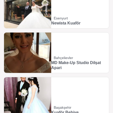
Esenyurt
Newista Kuaför
Bahçelievler
MD Make-Up Studio Dilşat
Apari
Başakşehir
Kuaför Behiye