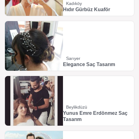
Kadıköy
Hıdır Gürbüz Kuaför
Sarıyer
Elegance Saç Tasarım
Beylikdüzü
Yunus Emre Erdönmez Saç
Tasarım