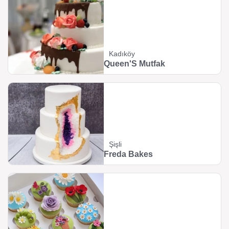
Kadıköy
Queen'S Mutfak
Şişli
Freda Bakes