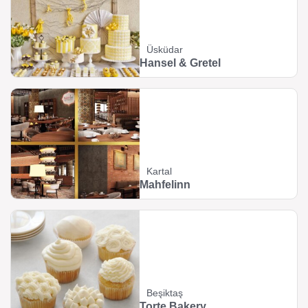
Üsküdar
Hansel & Gretel
Kartal
Mahfelinn
Beşiktaş
Torte Bakery