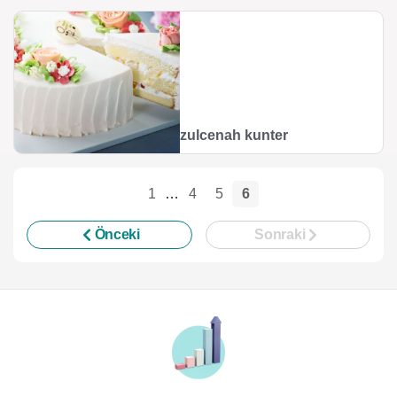
zulcenah kunter
1
…
4
5
6
Önceki
Sonraki