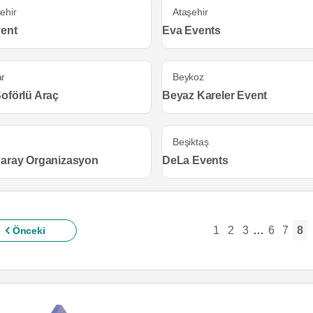
ehir
Ataşehir
vent
Eva Events
r
Beykoz
oförlü Araç
Beyaz Kareler Event
Beşiktaş
aray Organizasyon
DeLa Events
1
2
3
…
6
7
8
Önceki