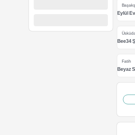
Başakş
Eylül E
Üsküda
Bee34 Ş
Fatih
Beyaz S