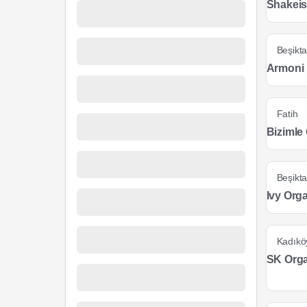
Shakeis
Beşikt
Armoni 
Fatih
Bizimle 
Beşikt
Ivy Org
Kadıkö
SK Org