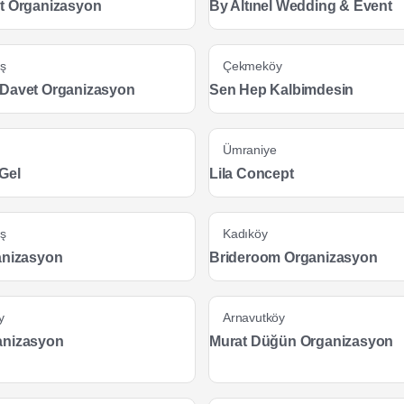
t Organizasyon
By Altınel Wedding & Event
aş
Çekmeköy
Davet Organizasyon
Sen Hep Kalbimdesin
Ümraniye
Gel
Lila Concept
aş
Kadıköy
anizasyon
Brideroom Organizasyon
y
Arnavutköy
anizasyon
Murat Düğün Organizasyon