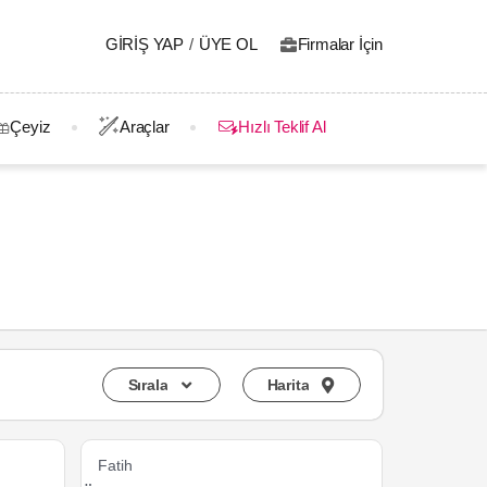
GIRIŞ YAP
/
ÜYE OL
Firmalar İçin
Çeyiz
Araçlar
Hızlı Teklif Al
Sırala
Harita
Fatih