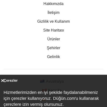
Hakkımızda
İletişim
Gizlilik ve Kullanım
Site Haritası
Ürünler
Şehirler
Gelinlik
Çerezler
Avustralya
Kanada
Hizmetlerimizden en iyi şekilde faydalanabilmeniz
için çerezler kullanıyoruz. Düğün.com'u kullanarak
Almanya
çerezlere izin vermiş olursunuz.