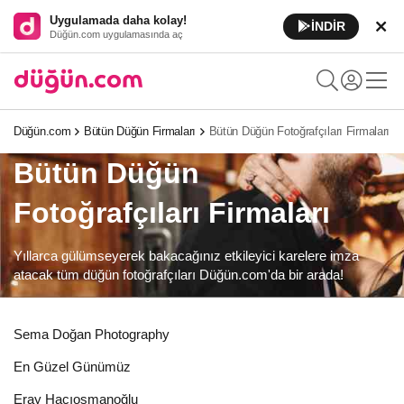
Uygulamada daha kolay!
İNDİR
Düğün.com uygulamasında aç
Düğün.com
Bütün Düğün Firmaları
Bütün Düğün Fotoğrafçıları Firmaları
Bütün Düğün
Fotoğrafçıları Firmaları
Yıllarca gülümseyerek bakacağınız etkileyici karelere imza
atacak tüm düğün fotoğrafçıları Düğün.com'da bir arada!
Sema Doğan Photography
En Güzel Günümüz
Eray Hacıosmanoğlu