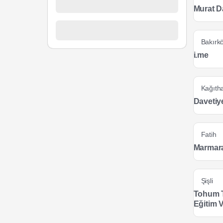
Murat D
Bakırk
i.me
Kağıth
Davetiy
Fatih
Marmara
Şişli
Tohum T
Eğitim V