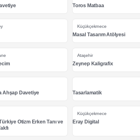
avetiye
Toros Matbaa
öy
Küçükçekmece
Masal Tasarım Atölyesi
ane
Ataşehir
ecim
Zeynep Kaligrafix
 Ahşap Davetiye
Tasarlamatik
Küçükçekmece
ürkiye Otizm Erken Tanı ve
Eray Digital
akfı