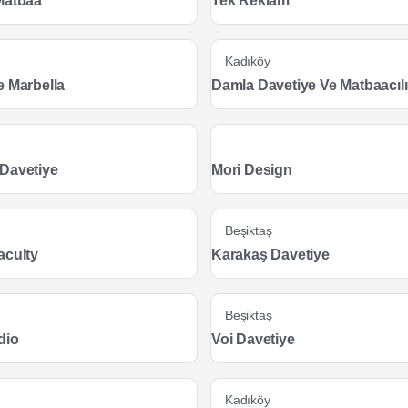
Matbaa
Tek Reklam
Kadıköy
e Marbella
Damla Davetiye Ve Matbaacıl
Davetiye
Mori Design
Beşiktaş
aculty
Karakaş Davetiye
Beşiktaş
dio
Voi Davetiye
Kadıköy