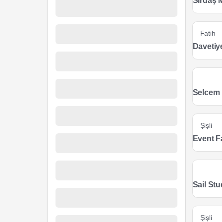
Sırdaş 
Fatih
Davetiy
Selcem 
Şişli
Event F
Sail Stu
Şişli