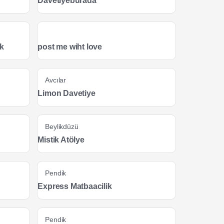
Davetiyeburada
ık
post me wiht love
Avcılar
Limon Davetiye
Beylikdüzü
Mistik Atölye
Pendik
Express Matbaacilik
Pendik