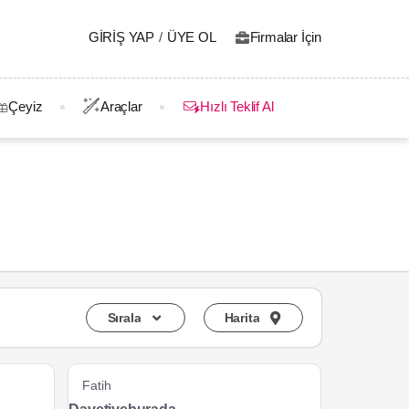
GIRIŞ YAP
/
ÜYE OL
Firmalar İçin
Çeyiz
Araçlar
Hızlı Teklif Al
Sırala
Harita
Fatih