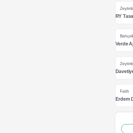
Zeytin
RY Tasa
Bahçeli
Verde A
Zeytin
Davetiy
Fatih
Erdem D