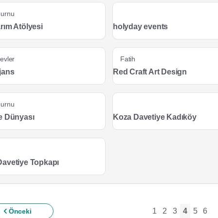
burnu
rım Atölyesi
holyday events
evler
Fatih
jans
Red Craft Art Design
burnu
e Dünyası
Koza Davetiye Kadıköy
avetiye Topkapı
1
2
3
4
5
6
Önceki