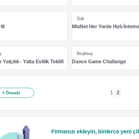
Şişli
fit
MixNet Her Yerde Hızlı İnterne
y
Beşiktaş
atçılık - Yatta Evlilik Teklifi
Dance Game Challange
1
2
Önceki
Firmanızı ekleyin, binlerce yeni çif